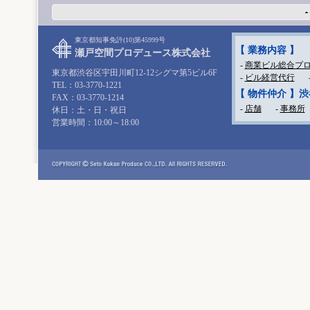
東京都知事免許(10)第45999号
【 業務内容 】
瀬戸空間プロデュース株式会社
-
商業ビル総合プ
東京都渋谷区宇田川町12-12シグマ第5ビル6F
-
ビル経営代行
TEL：03-3770-1221
【 物件仲介 】
FAX：03-3770-1214
-
店舗
-
事務所
休日：土・日・祝日
営業時間：10:00～18:00